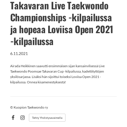
Takavaran Live Taekwondo
Championships -kilpailussa
ja hopeaa Loviisa Open 2021
-kilpailussa
6.11.2021
Airada Heikkinen saavutti ensimmäisen sijan kansainvlisessä Live
Taekwondo Poomsae Takavaran Cup -kilpailussa, kadettityttöjen
yksilösarjassa. Lisäksi hän sijoittui toiseksi Loviisa Open 2021 -
kilpailussa. Onnea kisamenestyksestä!
©
Kuopion Taekwondo ry
Tehty Yhdistysavaimella
Facebook
Instagram