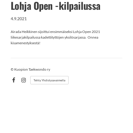
Lohja Open -kilpailussa
4.9.2021
Airada Heikkinen sijoittui ensimmäiseksi Lohja Open 2021
liikesarjakilpailussa kadettityttöjen yksilösarjassa. Onnea
kisamenestyksestä!
©
Kuopion Taekwondo ry
Tehty Yhdistysavaimella
Facebook
Instagram