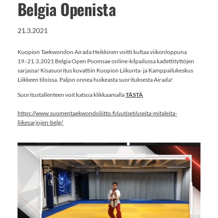
Belgia Openista
21.3.2021
Kuopion Taekwondon Airada Heikkinen voitti kultaa viikonloppuna
19.-21.3.2021 Belgia Open Poomsae online-kilpailussa kadettityttöjen
sarjassa! Kisasuoritus kuvattiin Kuopion Liikunta- ja Kamppailukeskus
Liikkeen tiloissa. Paljon onnea huikeasta suorituksesta Airada!
Suoritustallenteen voit katsoa klikkaamalla
TÄSTÄ
https://www.suomentaekwondoliitto.fi/uutiset/useita-mitaleita-
liikesarjojen-belg/