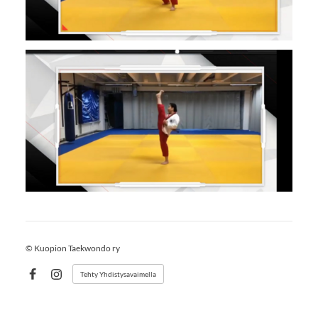
©
Kuopion Taekwondo ry
Tehty Yhdistysavaimella
Facebook
Instagram