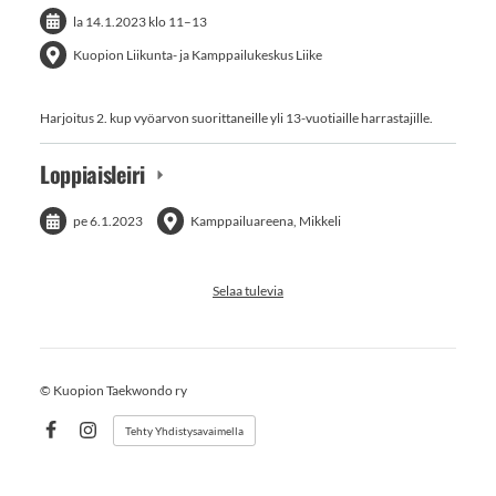
la 14.1.2023
klo 11
–
13
Kuopion Liikunta- ja Kamppailukeskus Liike
Harjoitus 2. kup vyöarvon suorittaneille yli 13-vuotiaille harrastajille.
Loppiaisleiri
pe 6.1.2023
Kamppailuareena, Mikkeli
Selaa tulevia
©
Kuopion Taekwondo ry
Tehty Yhdistysavaimella
Facebook
Instagram