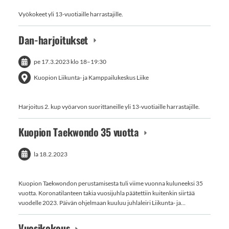
Vyökokeet yli 13-vuotiaille harrastajille.
Dan-harjoitukset
pe 17.3.2023
klo 18
–
19:30
Kuopion Liikunta- ja Kamppailukeskus Liike
Harjoitus 2. kup vyöarvon suorittaneille yli 13-vuotiaille harrastajille.
Kuopion Taekwondo 35 vuotta
la 18.2.2023
Kuopion Taekwondon perustamisesta tuli viime vuonna kuluneeksi 35
vuotta. Koronatilanteen takia vuosijuhla päätettiin kuitenkin siirtää
vuodelle 2023. Päivän ohjelmaan kuuluu juhlaleiri Liikunta- ja…
Vuosikokous