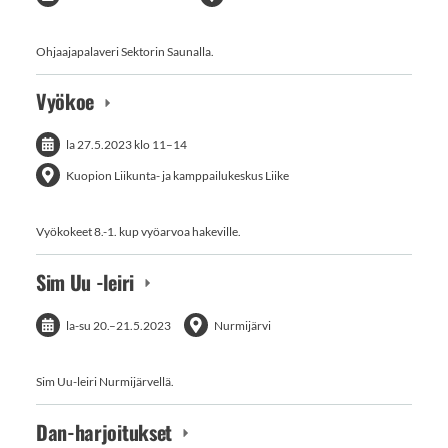
Ohjaajapalaveri Sektorin Saunalla.
Vyökoe
la 27.5.2023
klo 11
–
14
Kuopion Liikunta- ja kamppailukeskus Liike
Vyökokeet 8.-1. kup vyöarvoa hakeville.
Sim Uu -leiri
la-su
20.
–
21.5.2023
Nurmijärvi
Sim Uu-leiri Nurmijärvellä.
Dan-harjoitukset