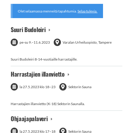
Olet selaamassa menneitä tapahtumia.
Selaa tulevia.
Suuri Budoleiri
pe-su
9.
–
11.6.2023
Varalan Urheiluopisto, Tampere
Suuri Budoleiri 8-14-vuotiaille harrastajille.
Harrastajien illanvietto
la 27.5.2023
klo 18
–
23
Sektorin Sauna
Harrastajien illanvietto (K-18) Sektorin Saunalla.
Ohjaajapalaveri
la 27.5.2023
klo 17
–
18
Sektorin Sauna