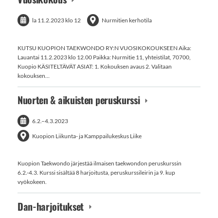
la 11.2.2023
klo 12
Nurmitien kerhotila
KUTSU KUOPION TAEKWONDO RY:N VUOSIKOKOUKSEEN Aika:
Lauantai 11.2.2023 klo 12.00 Paikka: Nurmitie 11, yhteistilat, 70700,
Kuopio KÄSITELTÄVÄT ASIAT: 1. Kokouksen avaus 2. Valitaan
kokouksen…
Nuorten & aikuisten peruskurssi
6.2.
–
4.3.2023
Kuopion Liikunta- ja Kamppailukeskus Liike
Kuopion Taekwondo järjestää ilmaisen taekwondon peruskurssin
6.2.-4.3. Kurssi sisältää 8 harjoitusta, peruskurssileirin ja 9. kup
vyökokeen.
Dan-harjoitukset