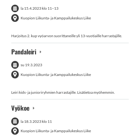
la 15.4.2023
klo 11
–
13
Kuopion Liikunta- ja Kamppailukeskus Liike
Harjoitus 2. kup vyöarvon suorittaneille yli 13-vuotiaille harrastajille.
Pandaleiri
su 19.3.2023
Kuopion Liikunta- ja Kamppailukeskus Liike
Leiri kids- ja junioriryhmien harrastajille. Lisätietoa myöhemmin.
Vyökoe
la 18.3.2023
klo 11
Kuopion Liikunta- ja Kamppailukeskus Liike